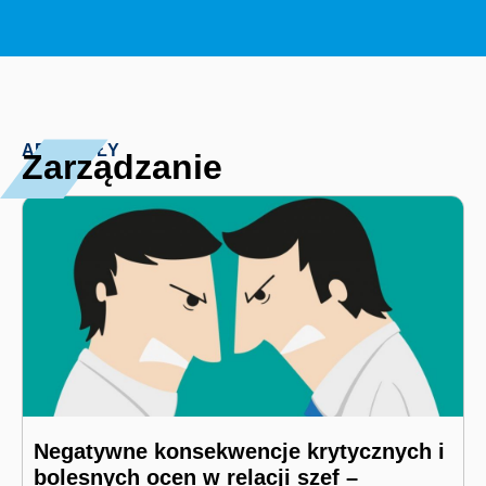
ARTYKUŁY
Zarządzanie​
Negatywne konsekwencje krytycznych i
bolesnych ocen w relacji szef –